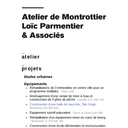
atelier
projets
études urbaines
équipements
Rehabilitations de 3 immeubles en centre ville pour un
programme multiples
Thiers (63)
Aménagement d’une rampe de mise à l’eau et
construction de 4 gîtes de pêche
Larodde (271 hab, 63)
Construction d’une halle de marchés, Site Gégé
Montbrison (16 000 hab)
Equipement sportif polyvalent
Tassin la Demi-Lune (69)
Réhabilitation d’un équipement mixte en cœur de bourg
Montrottier (1 379 hab, 69)
Construction d’une école élémentaire et restructuration