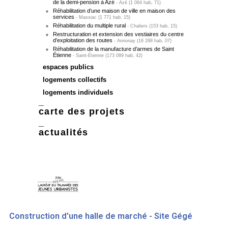
de la demi-pension à Azé
Azé (1 064 hab, 71)
Réhabilitation d’une maison de ville en maison des
services
Massiac (1 771 hab, 15)
Réhabilitation du multiple rural
Chaliers (153 hab, 15)
Restructuration et extension des vestiaires du centre
d’exploitation des routes
Annonay (16 288 hab, 07)
Réhabilitation de la manufacture d’armes de Saint
Étienne
Saint-Étienne (173 089 hab, 42)
espaces publics
logements collectifs
logements individuels
carte des projets
actualités
Construction d'une halle de marché - Site Gégé