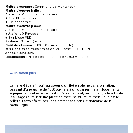
Maitre d’ouvrage :
Commune de Montbrison
Maitre d’oeuvre halle :
Atelier de Montrottier mandataire
+ Bost BET structure
+ CM économie
Maitre d’oeuvre place:
Atelier de Montrottier mandataire
+ Atelier UO Paysage
+ Symbiose VRD
Surface :
300 m² (halle)
Coût des travaux :
380 000 euros HT (halle)
Missions exécutées :
mission MOE base + EXE + OPC
Année :
2023-2025
Localisation :
Place des jouets Gégé,42600 Montbrison
En savoir plus
La Halle Gégé s’inscrit au coeur d’un îlot en pleine transformation,
passant d’une usine de 1000 ouvriers à un quartier mêlant logements,
équipements et espace public. Véritable catalyseur urbain, elle articule
les usages autour d’une place animée. Sa structure métallique est le
reflet du savoir-faire local des entreprises dans le domaine de la
métallurgie.