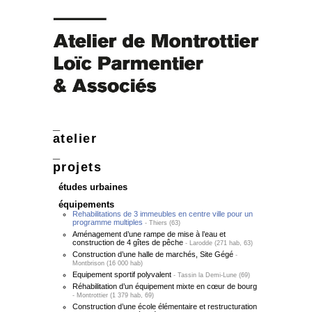
atelier
projets
études urbaines
équipements
Rehabilitations de 3 immeubles en centre ville pour un
programme multiples
Thiers (63)
Aménagement d’une rampe de mise à l’eau et
construction de 4 gîtes de pêche
Larodde (271 hab, 63)
Construction d’une halle de marchés, Site Gégé
Montbrison (16 000 hab)
Equipement sportif polyvalent
Tassin la Demi-Lune (69)
Réhabilitation d’un équipement mixte en cœur de bourg
Montrottier (1 379 hab, 69)
Construction d’une école élémentaire et restructuration