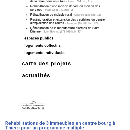
de la demi-pension à Azé
Azé (1 064 hab, 71)
Réhabilitation d’une maison de ville en maison des
services
Massiac (1 771 hab, 15)
Réhabilitation du multiple rural
Chaliers (153 hab, 15)
Restructuration et extension des vestiaires du centre
d’exploitation des routes
Annonay (16 288 hab, 07)
Réhabilitation de la manufacture d’armes de Saint
Étienne
Saint-Étienne (173 089 hab, 42)
espaces publics
logements collectifs
logements individuels
carte des projets
actualités
Rehabilitations de 3 immeubles en centre bourg à
Thiers pour un programme multiple