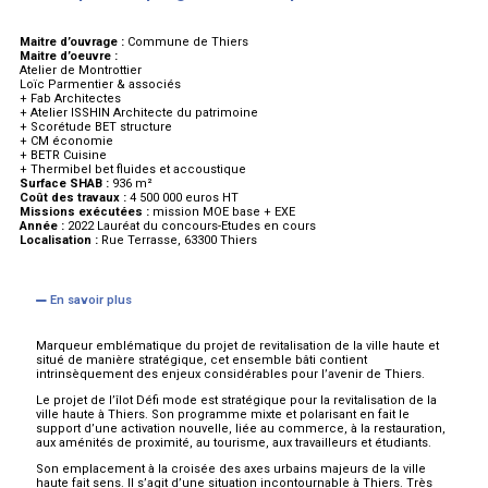
Maitre d’ouvrage :
Commune de Thiers
Maitre d’oeuvre :
Atelier de Montrottier
Loïc Parmentier & associés
+ Fab Architectes
+ Atelier ISSHIN Architecte du patrimoine
+ Scorétude BET structure
+ CM économie
+ BETR Cuisine
+ Thermibel bet fluides et accoustique
Surface SHAB :
936 m²
Coût des travaux :
4 500 000 euros HT
Missions exécutées :
mission MOE base + EXE
Année :
2022 Lauréat du concours-Etudes en cours
Localisation :
Rue Terrasse, 63300 Thiers
En savoir plus
Marqueur emblématique du projet de revitalisation de la ville haute et
situé de manière stratégique, cet ensemble bâti contient
intrinsèquement des enjeux considérables pour l’avenir de Thiers.
Le projet de l’îlot Défi mode est stratégique pour la revitalisation de la
ville haute à Thiers. Son programme mixte et polarisant en fait le
support d’une activation nouvelle, liée au commerce, à la restauration,
aux aménités de proximité, au tourisme, aux travailleurs et étudiants.
Son emplacement à la croisée des axes urbains majeurs de la ville
haute fait sens. Il s’agit d’une situation incontournable à Thiers. Très